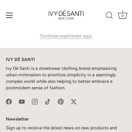
Ir
al
Carrito de compra
contenido
0
Su carrito actualmente está vacío.
Continúe explorando aquí.
IVY DÉ SANTI
Ivy Dé Santi is a streetwear clothing brand emphasizing
urban minimalism to prioritize simplicity in a seemingly
complex world while also helping to better embrace a
postmodern sense of fashion.
Newsletter
Sign up to receive the latest news on new products and